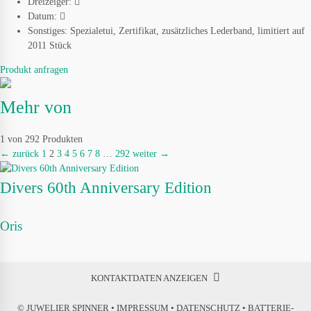
Dreizeiger:
Datum:
Sonstiges:
Spezialetui, Zertifikat, zusätzliches Lederband, limitiert auf
2011 Stück
Produkt anfragen
Mehr von
1 von 292 Produkten
← zurück
1
2
3
4
5
6
7
8
…
292
weiter →
Divers 60th Anniversary Edition
Oris
KONTAKTDATEN ANZEIGEN
© JUWELIER SPINNER •
IMPRESSUM
•
DATENSCHUTZ
•
BATTERIE-