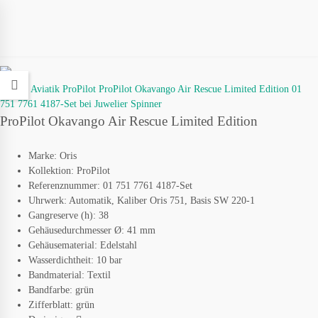
ProPilot Okavango Air Rescue Limited Edition
Marke:
Oris
Kollektion:
ProPilot
Referenznummer:
01 751 7761 4187-Set
Uhrwerk:
Automatik, Kaliber Oris 751, Basis SW 220-1
Gangreserve (h):
38
Gehäusedurchmesser Ø:
41 mm
Gehäusematerial:
Edelstahl
Wasserdichtheit:
10 bar
Bandmaterial:
Textil
Bandfarbe:
grün
Zifferblatt:
grün