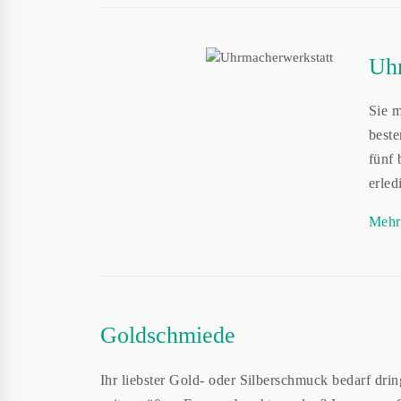
Uhr
Sie m
best
fünf 
erled
Mehr
Goldschmiede
Ihr liebster Gold- oder Silberschmuck bedarf drin