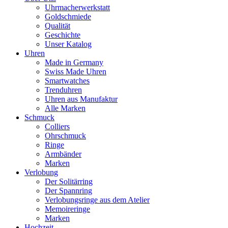
Uhrmacherwerkstatt
Goldschmiede
Qualität
Geschichte
Unser Katalog
Uhren
Made in Germany
Swiss Made Uhren
Smartwatches
Trenduhren
Uhren aus Manufaktur
Alle Marken
Schmuck
Colliers
Ohrschmuck
Ringe
Armbänder
Marken
Verlobung
Der Solitärring
Der Spannring
Verlobungsringe aus dem Atelier
Memoireringe
Marken
Hochzeit