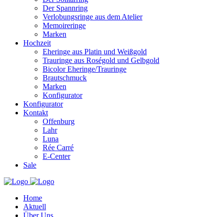
Der Spannring
Verlobungsringe aus dem Atelier
Memoireringe
Marken
Hochzeit
Eheringe aus Platin und Weißgold
Trauringe aus Roségold und Gelbgold
Bicolor Eheringe/Trauringe
Brautschmuck
Marken
Konfigurator
Konfigurator
Kontakt
Offenburg
Lahr
Luna
Rée Carré
E-Center
Sale
Home
Aktuell
Über Uns