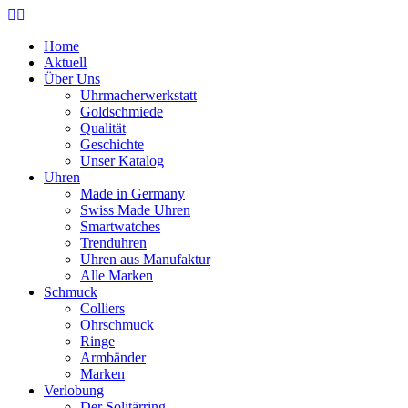
Home
Aktuell
Über Uns
Uhrmacherwerkstatt
Goldschmiede
Qualität
Geschichte
Unser Katalog
Uhren
Made in Germany
Swiss Made Uhren
Smartwatches
Trenduhren
Uhren aus Manufaktur
Alle Marken
Schmuck
Colliers
Ohrschmuck
Ringe
Armbänder
Marken
Verlobung
Der Solitärring