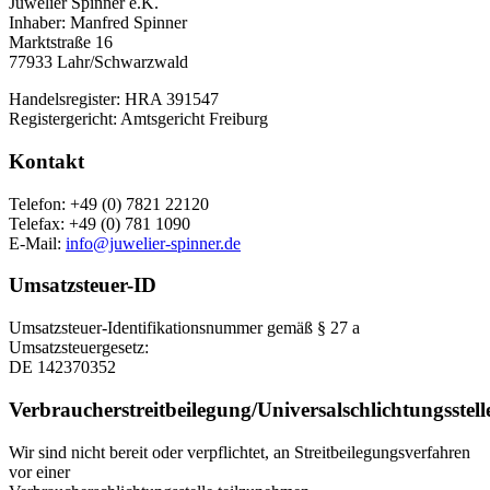
Juwelier Spinner
e.K.
Inhaber:
Manfred Spinner
Marktstra
ß
e 16
77933 Lahr/
Schwarzwald
Handelsregister:
HRA 391547
Registergericht:
Amtsgericht Freiburg
Kontakt
Telefon: +49 (0)
7821 22120
Telefax: +49 (0)
781 1090
E-Mail:
info@juwelier-spinner.de
Umsatzsteuer-ID
Umsatzsteuer-Identifikationsnummer gem
äß
§
27 a
Umsatzsteuergesetz:
DE 142370352
Verbraucherstreitbeilegung/Universalschlichtungsstell
Wir sind nicht bereit oder verpflichtet, an Streitbeilegungsverfahren
vor einer