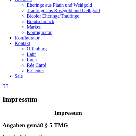
Eheringe aus Platin und Weißgold
Trauringe aus Roségold und Gelbgold
Bicolor Eheringe/Trauringe
Brautschmuck
Marken
Konfigurator
Konfigurator
Kontakt
Offenburg
Lahr
Luna
Rée Carré
E-Center
Sale
Impressum
Impressum
Angaben gem
äß
§
5 TMG