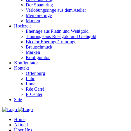
Der Spannring
Verlobungsringe aus dem Atelier
Memoireringe
Marken
Hochzeit
Eheringe aus Platin und Weißgold
Trauringe aus Roségold und Gelbgold
Bicolor Eheringe/Trauringe
Brautschmuck
Marken
Konfigurator
Konfigurator
Kontakt
Offenburg
Lahr
Luna
Rée Carré
E-Center
Sale
Home
Aktuell
Über Uns