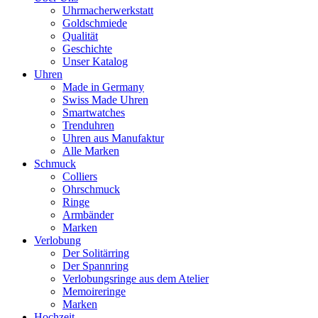
Uhrmacherwerkstatt
Goldschmiede
Qualität
Geschichte
Unser Katalog
Uhren
Made in Germany
Swiss Made Uhren
Smartwatches
Trenduhren
Uhren aus Manufaktur
Alle Marken
Schmuck
Colliers
Ohrschmuck
Ringe
Armbänder
Marken
Verlobung
Der Solitärring
Der Spannring
Verlobungsringe aus dem Atelier
Memoireringe
Marken
Hochzeit