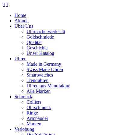
Home
Aktuell
Über Uns
Uhrmacherwerkstatt
Goldschmiede
Qualität
Geschichte
Unser Katalog
Uhren
Made in Germany
Swiss Made Uhren
Smartwatches
Trenduhren
Uhren aus Manufaktur
Alle Marken
Schmuck
Colliers
Ohrschmuck
Ringe
Armbänder
Marken
Verlobung
Der Solitärring