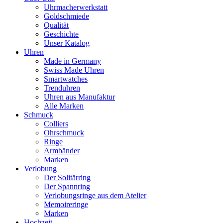
Uhrmacherwerkstatt
Goldschmiede
Qualität
Geschichte
Unser Katalog
Uhren
Made in Germany
Swiss Made Uhren
Smartwatches
Trenduhren
Uhren aus Manufaktur
Alle Marken
Schmuck
Colliers
Ohrschmuck
Ringe
Armbänder
Marken
Verlobung
Der Solitärring
Der Spannring
Verlobungsringe aus dem Atelier
Memoireringe
Marken
Hochzeit