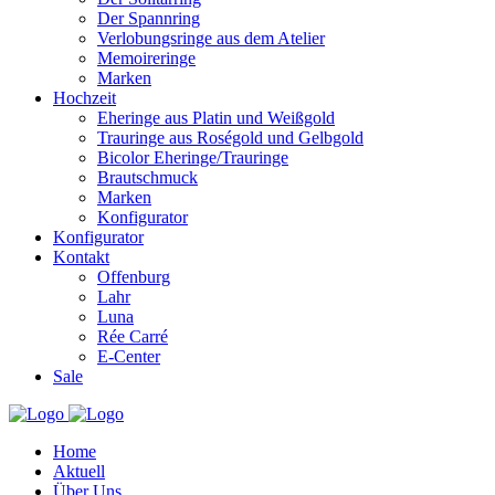
Der Spannring
Verlobungsringe aus dem Atelier
Memoireringe
Marken
Hochzeit
Eheringe aus Platin und Weißgold
Trauringe aus Roségold und Gelbgold
Bicolor Eheringe/Trauringe
Brautschmuck
Marken
Konfigurator
Konfigurator
Kontakt
Offenburg
Lahr
Luna
Rée Carré
E-Center
Sale
Home
Aktuell
Über Uns