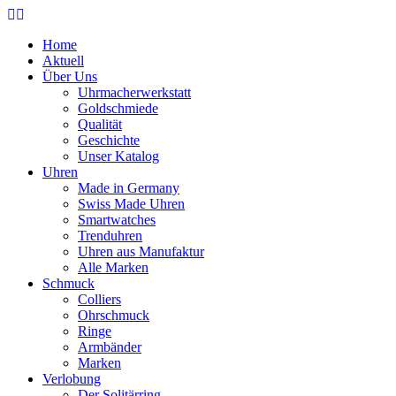
Home
Aktuell
Über Uns
Uhrmacherwerkstatt
Goldschmiede
Qualität
Geschichte
Unser Katalog
Uhren
Made in Germany
Swiss Made Uhren
Smartwatches
Trenduhren
Uhren aus Manufaktur
Alle Marken
Schmuck
Colliers
Ohrschmuck
Ringe
Armbänder
Marken
Verlobung
Der Solitärring