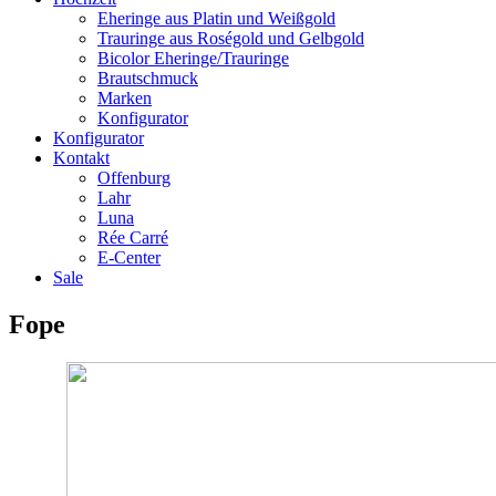
Eheringe aus Platin und Weißgold
Trauringe aus Roségold und Gelbgold
Bicolor Eheringe/Trauringe
Brautschmuck
Marken
Konfigurator
Konfigurator
Kontakt
Offenburg
Lahr
Luna
Rée Carré
E-Center
Sale
Fope