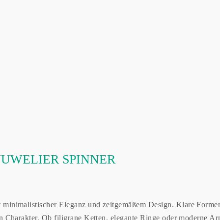
JUWELIER SPINNER
inimalistischer Eleganz und zeitgemäßem Design. Klare Formen, 
n Charakter. Ob filigrane Ketten, elegante Ringe oder moderne Ar