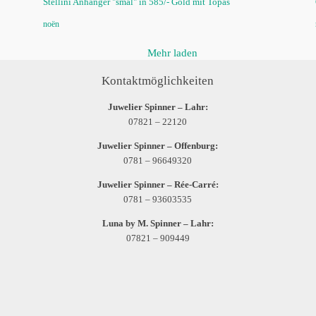
Stellini Anhänger "smal" in 585/- Gold mit Topas
noën
Mehr laden
Kontaktmöglichkeiten
Juwelier Spinner – Lahr:
07821 – 22120
Juwelier Spinner – Offenburg:
0781 – 96649320
Juwelier Spinner – Rée-Carré:
0781 – 93603535
Luna by M. Spinner – Lahr:
07821 – 909449