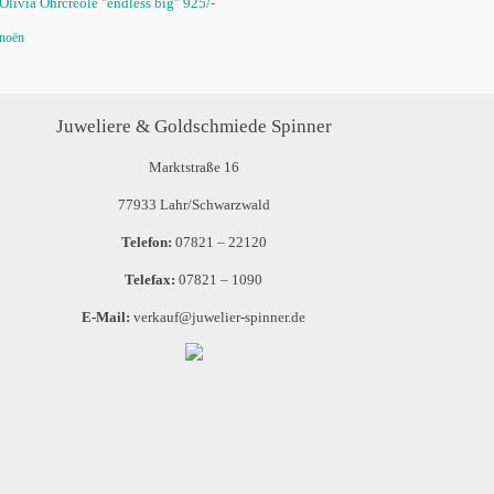
Olivia Ohrcreole "endless big" 925/-
noën
Juweliere & Goldschmiede Spinner
Marktstraße 16
77933 Lahr/Schwarzwald
Telefon:
07821 – 22120
Telefax:
07821 – 1090
E-Mail:
verkauf@juwelier-spinner.de