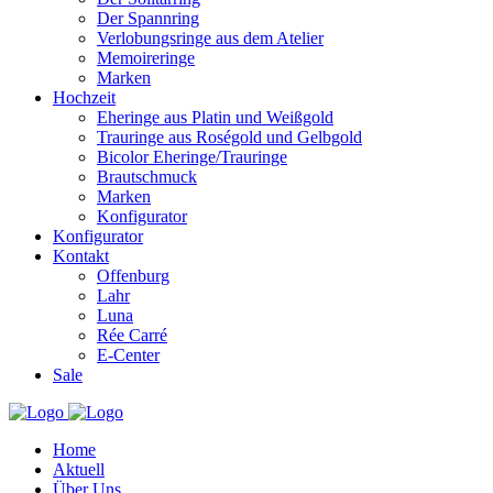
Der Spannring
Verlobungsringe aus dem Atelier
Memoireringe
Marken
Hochzeit
Eheringe aus Platin und Weißgold
Trauringe aus Roségold und Gelbgold
Bicolor Eheringe/Trauringe
Brautschmuck
Marken
Konfigurator
Konfigurator
Kontakt
Offenburg
Lahr
Luna
Rée Carré
E-Center
Sale
Home
Aktuell
Über Uns