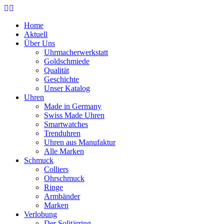
Home
Aktuell
Über Uns
Uhrmacherwerkstatt
Goldschmiede
Qualität
Geschichte
Unser Katalog
Uhren
Made in Germany
Swiss Made Uhren
Smartwatches
Trenduhren
Uhren aus Manufaktur
Alle Marken
Schmuck
Colliers
Ohrschmuck
Ringe
Armbänder
Marken
Verlobung
Der Solitärring