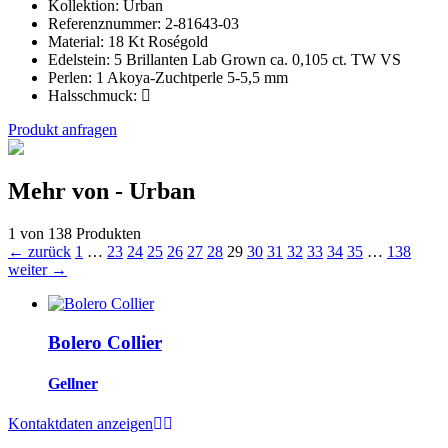
Kollektion:
Urban
Referenznummer:
2-81643-03
Material:
18 Kt Roségold
Edelstein:
5 Brillanten Lab Grown ca. 0,105 ct. TW VS
Perlen:
1 Akoya-Zuchtperle 5-5,5 mm
Halsschmuck:
Produkt anfragen
Mehr von - Urban
1 von 138 Produkten
← zurück
1
…
23
24
25
26
27
28
29
30
31
32
33
34
35
…
138
weiter →
Bolero Collier
Gellner
Kontaktdaten anzeigen