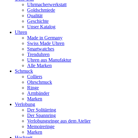
Uhrmacherwerkstatt
Goldschmiede
Qualität
Geschichte
Unser Katalog
Uhren
Made in Germany
Swiss Made Uhren
Smartwatches
Trenduhren
Uhren aus Manufaktur
Alle Marken
Schmuck
Colliers
Ohrschmuck
Ringe
Armbänder
Marken
Verlobung
Der Solitärring
Der Spannring
Verlobungsringe aus dem Atelier
Memoireringe
Marken
Hochzeit