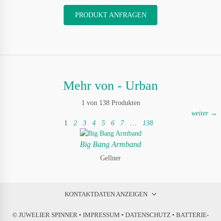
PRODUKT ANFRAGEN
Mehr von - Urban
1 von 138 Produkten
weiter →
1
2
3
4
5
6
7
…
138
Big Bang Armband
Gellner
KONTAKTDATEN ANZEIGEN
© JUWELIER SPINNER •
IMPRESSUM
•
DATENSCHUTZ
•
BATTERIE-