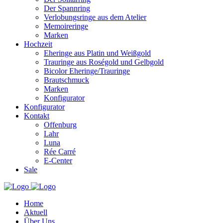
Der Spannring
Verlobungsringe aus dem Atelier
Memoireringe
Marken
Hochzeit
Eheringe aus Platin und Weißgold
Trauringe aus Roségold und Gelbgold
Bicolor Eheringe/Trauringe
Brautschmuck
Marken
Konfigurator
Konfigurator
Kontakt
Offenburg
Lahr
Luna
Rée Carré
E-Center
Sale
Home
Aktuell
Über Uns