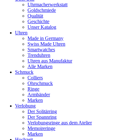
Uhrmacherwerkstatt
Goldschmiede
Qualität
Geschichte
Unser Katalog
Uhren
Made in Germany
Swiss Made Uhren
Smartwatches
Trenduhren
Uhren aus Manufaktur
Alle Marken
Schmuck
Colliers
Ohrschmuck
Ringe
Armbänder
Marken
Verlobung
Der Solitärring
Der Spannring
Verlobungsringe aus dem Atelier
Memoireringe
Marken
Hochzeit