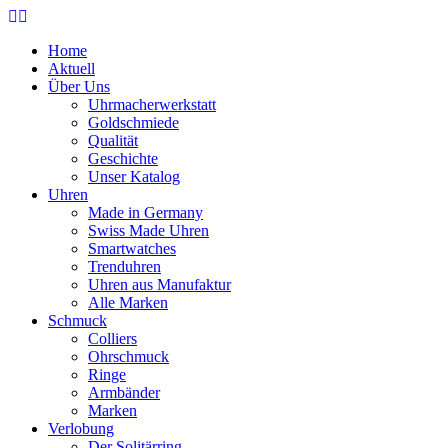
Home
Aktuell
Über Uns
Uhrmacherwerkstatt
Goldschmiede
Qualität
Geschichte
Unser Katalog
Uhren
Made in Germany
Swiss Made Uhren
Smartwatches
Trenduhren
Uhren aus Manufaktur
Alle Marken
Schmuck
Colliers
Ohrschmuck
Ringe
Armbänder
Marken
Verlobung
Der Solitärring