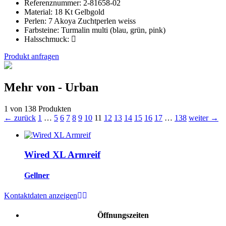
Referenznummer:
2-81658-02
Material:
18 Kt Gelbgold
Perlen:
7 Akoya Zuchtperlen weiss
Farbsteine:
Turmalin multi (blau, grün, pink)
Halsschmuck:
Produkt anfragen
Mehr von - Urban
1 von 138 Produkten
← zurück
1
…
5
6
7
8
9
10
11
12
13
14
15
16
17
…
138
weiter →
Wired XL Armreif
Gellner
Kontaktdaten anzeigen
Öffnungszeiten