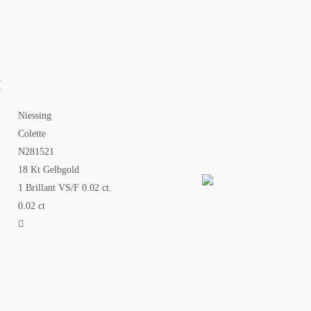
NFIGURATOR
KONTAKT
SALE
H
Niessing
Colette
N281521
18 Kt Gelbgold
1 Brillant VS/F 0.02 ct.
0.02 ct