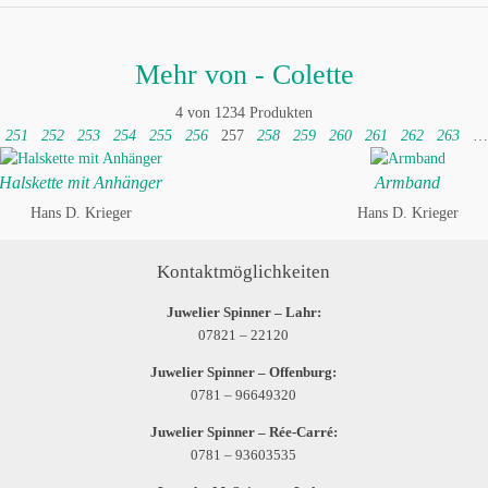
Mehr von - Colette
4 von 1234 Produkten
251
252
253
254
255
256
257
258
259
260
261
262
263
…
Halskette mit Anhänger
Armband
Hans D. Krieger
Hans D. Krieger
Kontaktmöglichkeiten
Juwelier Spinner – Lahr:
07821 – 22120
Juwelier Spinner – Offenburg:
0781 – 96649320
Juwelier Spinner – Rée-Carré:
0781 – 93603535