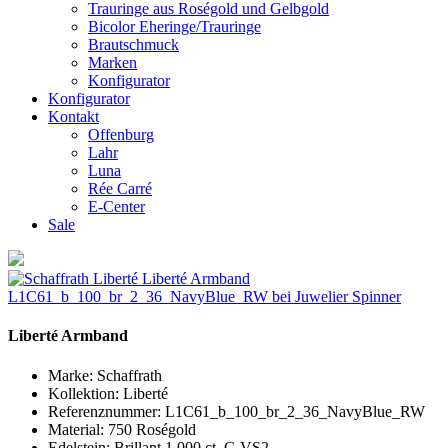
Trauringe aus Roségold und Gelbgold
Bicolor Eheringe/Trauringe
Brautschmuck
Marken
Konfigurator
Konfigurator
Kontakt
Offenburg
Lahr
Luna
Rée Carré
E-Center
Sale
Liberté Armband
Marke:
Schaffrath
Kollektion:
Liberté
Referenznummer:
L1C61_b_100_br_2_36_NavyBlue_RW
Material:
750 Roségold
Edelstein:
Brillant 1,000 ct, G VS2