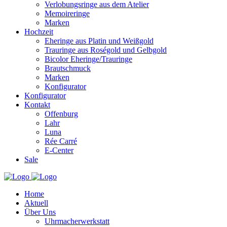
Verlobungsringe aus dem Atelier
Memoireringe
Marken
Hochzeit
Eheringe aus Platin und Weißgold
Trauringe aus Roségold und Gelbgold
Bicolor Eheringe/Trauringe
Brautschmuck
Marken
Konfigurator
Konfigurator
Kontakt
Offenburg
Lahr
Luna
Rée Carré
E-Center
Sale
Home
Aktuell
Über Uns
Uhrmacherwerkstatt