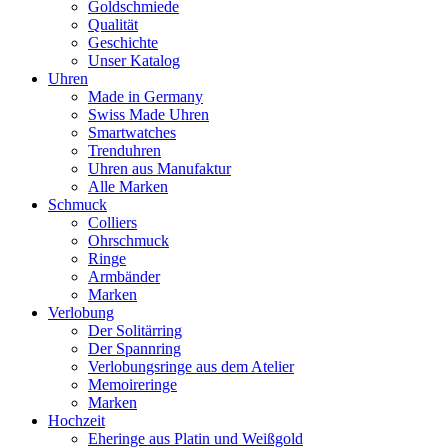
Goldschmiede
Qualität
Geschichte
Unser Katalog
Uhren
Made in Germany
Swiss Made Uhren
Smartwatches
Trenduhren
Uhren aus Manufaktur
Alle Marken
Schmuck
Colliers
Ohrschmuck
Ringe
Armbänder
Marken
Verlobung
Der Solitärring
Der Spannring
Verlobungsringe aus dem Atelier
Memoireringe
Marken
Hochzeit
Eheringe aus Platin und Weißgold