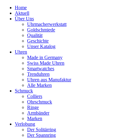
Home
Aktuell
Über Uns
Uhrmacherwerkstatt
Goldschmiede
Qualität
Geschichte
Unser Katalog
Uhren
Made in Germany
Swiss Made Uhren
Smartwatches
Trenduhren
Uhren aus Manufaktur
Alle Marken
Schmuck
Colliers
Ohrschmuck
Ringe
Armbänder
Marken
Verlobung
Der Solitärring
Der Spannring