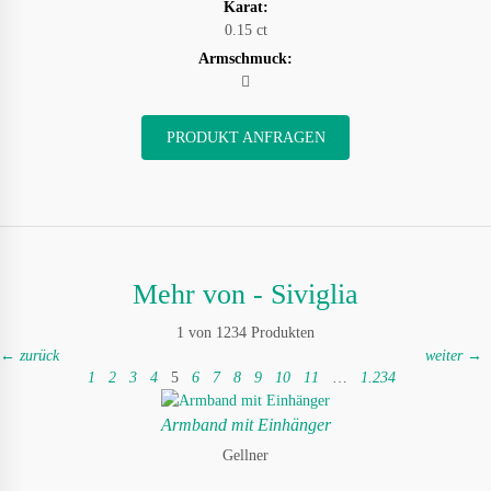
Karat:
0.15 ct
Armschmuck:
PRODUKT ANFRAGEN
Mehr von - Siviglia
1 von 1234 Produkten
← zurück
weiter →
1
2
3
4
5
6
7
8
9
10
11
…
1.234
Armband mit Einhänger
Gellner