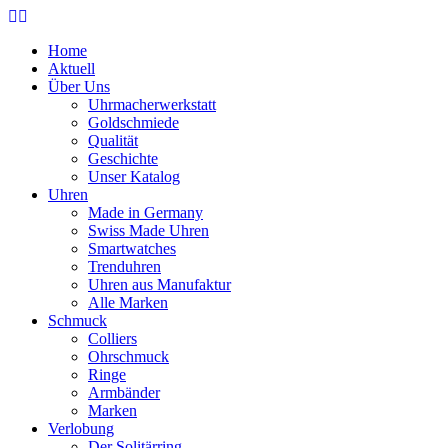
Home
Aktuell
Über Uns
Uhrmacherwerkstatt
Goldschmiede
Qualität
Geschichte
Unser Katalog
Uhren
Made in Germany
Swiss Made Uhren
Smartwatches
Trenduhren
Uhren aus Manufaktur
Alle Marken
Schmuck
Colliers
Ohrschmuck
Ringe
Armbänder
Marken
Verlobung
Der Solitärring