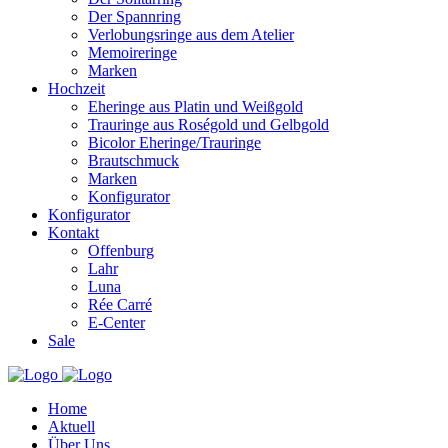
Der Spannring
Verlobungsringe aus dem Atelier
Memoireringe
Marken
Hochzeit
Eheringe aus Platin und Weißgold
Trauringe aus Roségold und Gelbgold
Bicolor Eheringe/Trauringe
Brautschmuck
Marken
Konfigurator
Konfigurator
Kontakt
Offenburg
Lahr
Luna
Rée Carré
E-Center
Sale
Home
Aktuell
Über Uns