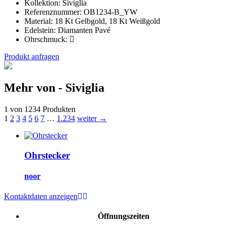
Kollektion:
Siviglia
Referenznummer:
OB1234-B_YW
Material:
18 Kt Gelbgold, 18 Kt Weißgold
Edelstein:
Diamanten Pavé
Ohrschmuck:
Produkt anfragen
Mehr von - Siviglia
1 von 1234 Produkten
1
2
3
4
5
6
7
…
1.234
weiter →
Ohrstecker
noor
Kontaktdaten anzeigen
Öffnungszeiten