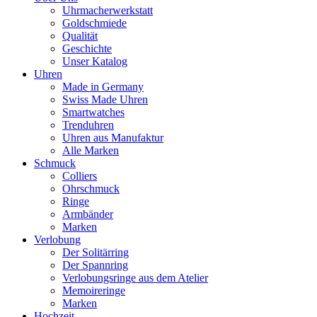
Uhrmacherwerkstatt
Goldschmiede
Qualität
Geschichte
Unser Katalog
Uhren
Made in Germany
Swiss Made Uhren
Smartwatches
Trenduhren
Uhren aus Manufaktur
Alle Marken
Schmuck
Colliers
Ohrschmuck
Ringe
Armbänder
Marken
Verlobung
Der Solitärring
Der Spannring
Verlobungsringe aus dem Atelier
Memoireringe
Marken
Hochzeit