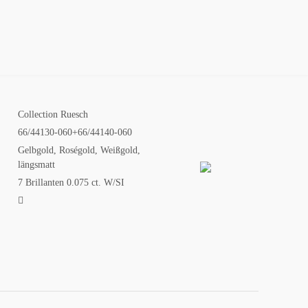
NFIGURATOR
KONTAKT
SALE
Collection Ruesch
66/44130-060+66/44140-060
Gelbgold, Roségold, Weißgold,
längsmatt
7 Brillanten 0.075 ct. W/SI