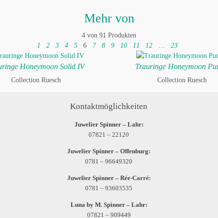
Mehr von
4 von 91 Produkten
1
2
3
4
5
6
7
8
9
10
11
12
…
23
uringe Honeymoon Solid IV
Trauringe Honeymoon Pu
Collection Ruesch
Collection Ruesch
Kontaktmöglichkeiten
Juwelier Spinner – Lahr:
07821 – 22120
Juwelier Spinner – Offenburg:
0781 – 96649320
Juwelier Spinner – Rée-Carré:
0781 – 93603535
Luna by M. Spinner – Lahr:
07821 – 909449