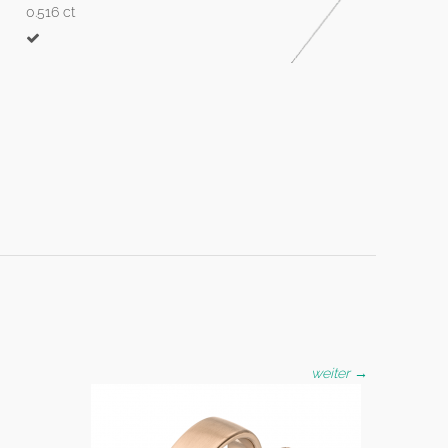
0.516 ct
weiter →