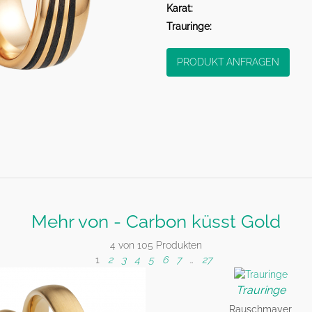
Karat:
Trauringe:
PRODUKT ANFRAGEN
Mehr von - Carbon küsst Gold
4 von 105 Produkten
1
2
3
4
5
6
7
…
27
Trauringe
Rauschmayer