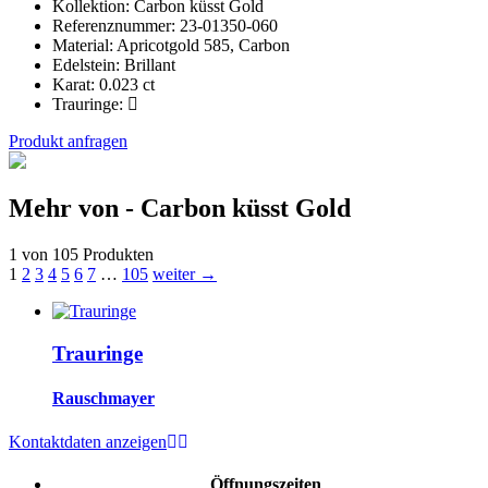
Kollektion:
Carbon küsst Gold
Referenznummer:
23-01350-060
Material:
Apricotgold 585, Carbon
Edelstein:
Brillant
Karat:
0.023 ct
Trauringe:
Produkt anfragen
Mehr von - Carbon küsst Gold
1 von 105 Produkten
1
2
3
4
5
6
7
…
105
weiter →
Trauringe
Rauschmayer
Kontaktdaten anzeigen
Öffnungszeiten