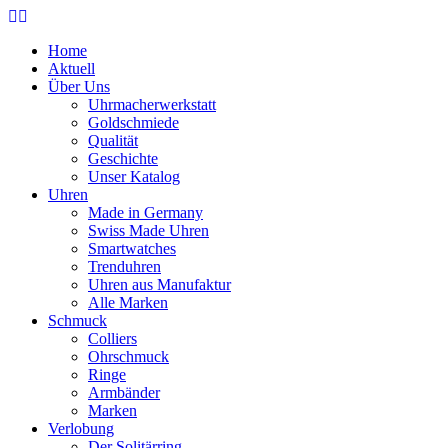
Home
Aktuell
Über Uns
Uhrmacherwerkstatt
Goldschmiede
Qualität
Geschichte
Unser Katalog
Uhren
Made in Germany
Swiss Made Uhren
Smartwatches
Trenduhren
Uhren aus Manufaktur
Alle Marken
Schmuck
Colliers
Ohrschmuck
Ringe
Armbänder
Marken
Verlobung
Der Solitärring