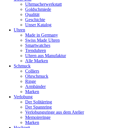
Uhrmacherwerkstatt
Goldschmiede
Qualität
Geschichte
Unser Katalog
Uhren
Made in Germany
Swiss Made Uhren
Smartwatches
Trenduhren
Uhren aus Manufaktur
Alle Marken
Schmuck
Colliers
Ohrschmuck
Ringe
Armbänder
Marken
Verlobung
Der Solitärring
Der Spannring
Verlobungsringe aus dem Atelier
Memoireringe
Marken
Hochzeit