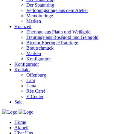
Der Spannring
Verlobungsringe aus dem Atelier
Memoireringe
Marken
Hochzeit
Eheringe aus Platin und Weißgold
Trauringe aus Roségold und Gelbgold
Bicolor Eheringe/Trauringe
Brautschmuck
Marken
Konfigurator
Konfigurator
Kontakt
Offenburg
Lahr
Luna
Rée Carré
E-Center
Sale
Home
Aktuell
Über Uns