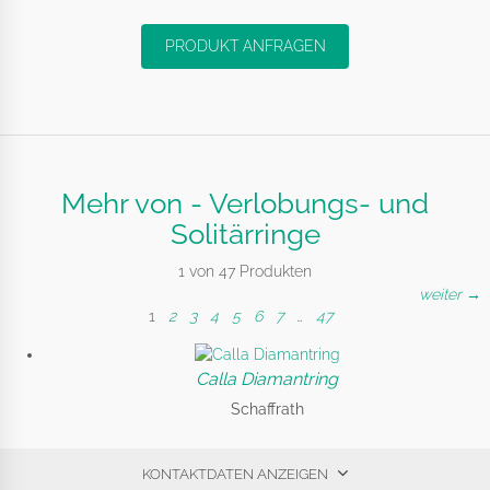
PRODUKT ANFRAGEN
Mehr von - Verlobungs- und
Solitärringe
1 von 47 Produkten
weiter →
1
2
3
4
5
6
7
…
47
Calla Diamantring
Schaffrath
KONTAKTDATEN ANZEIGEN