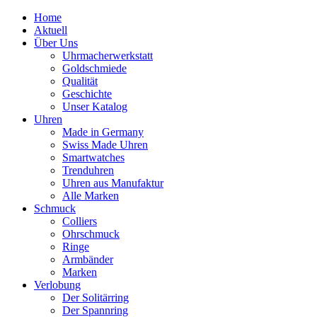
Home
Aktuell
Über Uns
Uhrmacherwerkstatt
Goldschmiede
Qualität
Geschichte
Unser Katalog
Uhren
Made in Germany
Swiss Made Uhren
Smartwatches
Trenduhren
Uhren aus Manufaktur
Alle Marken
Schmuck
Colliers
Ohrschmuck
Ringe
Armbänder
Marken
Verlobung
Der Solitärring
Der Spannring