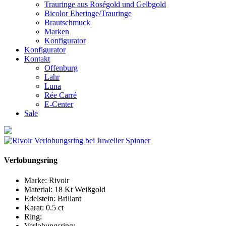
Trauringe aus Roségold und Gelbgold
Bicolor Eheringe/Trauringe
Brautschmuck
Marken
Konfigurator
Konfigurator
Kontakt
Offenburg
Lahr
Luna
Rée Carré
E-Center
Sale
Verlobungsring
Marke:
Rivoir
Material:
18 Kt Weißgold
Edelstein:
Brillant
Karat:
0.5 ct
Ring:
Verlobungsring: