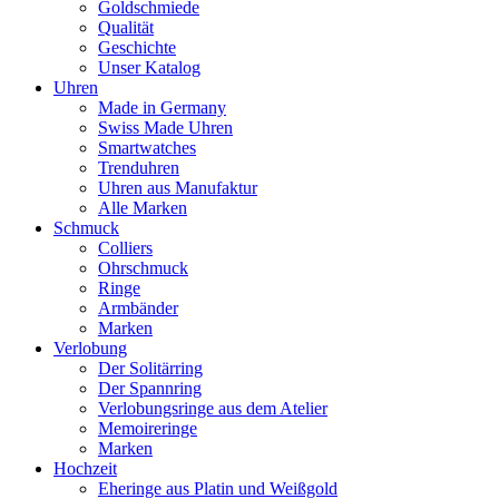
Goldschmiede
Qualität
Geschichte
Unser Katalog
Uhren
Made in Germany
Swiss Made Uhren
Smartwatches
Trenduhren
Uhren aus Manufaktur
Alle Marken
Schmuck
Colliers
Ohrschmuck
Ringe
Armbänder
Marken
Verlobung
Der Solitärring
Der Spannring
Verlobungsringe aus dem Atelier
Memoireringe
Marken
Hochzeit
Eheringe aus Platin und Weißgold