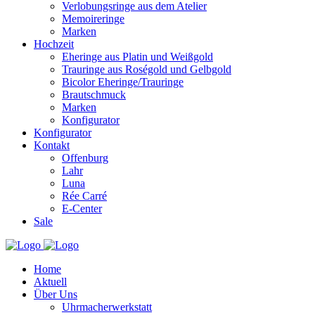
Verlobungsringe aus dem Atelier
Memoireringe
Marken
Hochzeit
Eheringe aus Platin und Weißgold
Trauringe aus Roségold und Gelbgold
Bicolor Eheringe/Trauringe
Brautschmuck
Marken
Konfigurator
Konfigurator
Kontakt
Offenburg
Lahr
Luna
Rée Carré
E-Center
Sale
Home
Aktuell
Über Uns
Uhrmacherwerkstatt