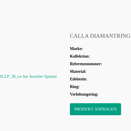
HREN
SCHMUCK
VERLOBUNG
HOCHZEIT
KO
CALLA DIAMANTRING
Marke:
Kollektion:
Referenznummer:
Material:
Edelstein:
Ring:
Verlobungsring:
PRODUKT ANFRAGEN