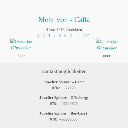
Mehr von - Calla
4 von 1747 Produkten
1
2
3
4
5
6
7
…
437
Ohrstecker
Ohrstecker
noor
noor
Kontaktmöglichkeiten
Juwelier Spinner – Lahr:
07821 – 22120
Juwelier Spinner – Offenburg:
0781 – 96649320
Juwelier Spinner – Rée-Carré:
0781 – 93603535