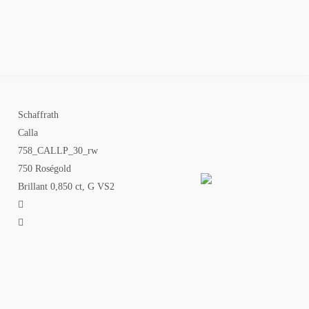
NFIGURATOR
KONTAKT
SALE
Schaffrath
Calla
758_CALLP_30_rw
750 Roségold
Brillant 0,850 ct, G VS2