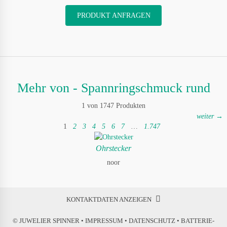
PRODUKT ANFRAGEN
Mehr von - Spannringschmuck rund
1 von 1747 Produkten
weiter →
1
2
3
4
5
6
7
…
1.747
Ohrstecker
noor
KONTAKTDATEN ANZEIGEN
© JUWELIER SPINNER •
IMPRESSUM
•
DATENSCHUTZ
•
BATTERIE-