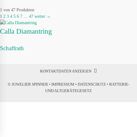
1 von 47 Produkten
1
2
3
4
5
6
7
…
47
weiter →
Calla Diamantring
Schaffrath
KONTAKTDATEN ANZEIGEN
© JUWELIER SPINNER •
IMPRESSUM
•
DATENSCHUTZ
•
BATTERIE-
UND ALTGERÄTEGESETZ