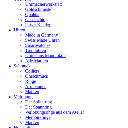
Uhrmacherwerkstatt
Goldschmiede
Qualität
Geschichte
Unser Katalog
Uhren
Made in Germany
Swiss Made Uhren
Smartwatches
Trenduhren
Uhren aus Manufaktur
Alle Marken
Schmuck
Colliers
Ohrschmuck
Ringe
Armbänder
Marken
Verlobung
Der Solitärring
Der Spannring
Verlobungsringe aus dem Atelier
Memoireringe
Marken
Hochzeit