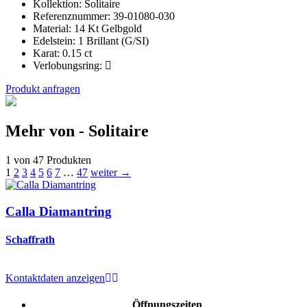
Kollektion:
Solitaire
Referenznummer:
39-01080-030
Material:
14 Kt Gelbgold
Edelstein:
1 Brillant (G/SI)
Karat:
0.15 ct
Verlobungsring:
Produkt anfragen
Mehr von - Solitaire
1 von 47 Produkten
1
2
3
4
5
6
7
…
47
weiter →
Calla Diamantring
Schaffrath
Kontaktdaten anzeigen
Öffnungszeiten