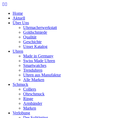
Home
Aktuell
Über Uns
Uhrmacherwerkstatt
Goldschmiede
Qualität
Geschichte
Unser Katalog
Uhren
Made in Germany
Swiss Made Uhren
Smartwatches
Trenduhren
Uhren aus Manufaktur
Alle Marken
Schmuck
Colliers
Ohrschmuck
Ringe
Armbänder
Marken
Verlobung
Der Solitärring