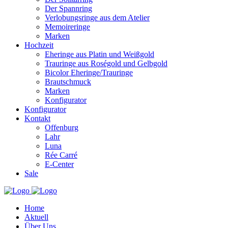
Der Spannring
Verlobungsringe aus dem Atelier
Memoireringe
Marken
Hochzeit
Eheringe aus Platin und Weißgold
Trauringe aus Roségold und Gelbgold
Bicolor Eheringe/Trauringe
Brautschmuck
Marken
Konfigurator
Konfigurator
Kontakt
Offenburg
Lahr
Luna
Rée Carré
E-Center
Sale
Home
Aktuell
Über Uns